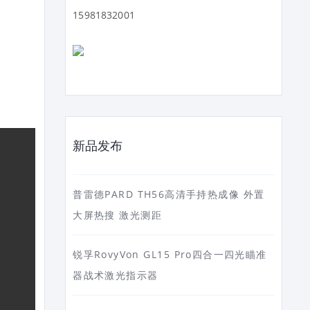
15981832001
新品发布
普雷德PARD TH56高清手持热成像 外置
大屏热搜 激光测距
锐孚RovyVon GL15 Pro四合一四光瞄准
器战术激光指示器