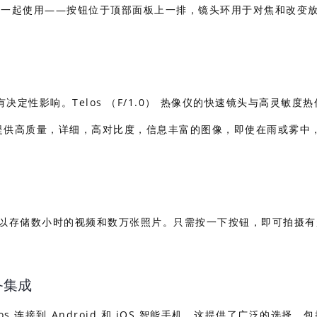
与双手一起使用——按钮位于顶部面板上一排，镜头环用于对焦和改变
性影响。Telos （F/1.0） 热像仪的快速镜头与高灵敏度
户提供高质量，详细，高对比度，信息丰富的图像，即使在雨或雾中
B 内存可以存储数小时的视频和数万张照片。只需按一下按钮，即可拍摄
 设备集成
 Telos 连接到 Android 和 iOS 智能手机。这提供了广泛的选择，