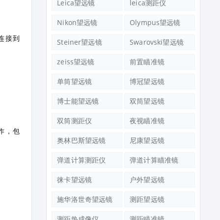
Leica望远镜
leica测距仪
Nikon望远镜
Olympus望远镜
其连接到
Steiner望远镜
Swarovski望远镜
zeiss望远镜
前置瞄准镜
单筒望远镜
博冠望远镜
博士能望远镜
双筒望远镜
双筒测距仪
夜视瞄准镜
作，包
奥林巴斯望远镜
尼康望远镜
弹道计算测距仪
弹道计算瞄准镜
徕卡望远镜
户外望远镜
施华洛世奇望远镜
测距望远镜
测距热成像仪
测距瞄准镜