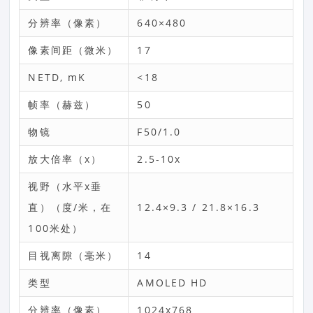
分辨率（像素）
640×480
像素间距（微米）
17
NETD, mK
<18
帧率（赫兹）
50
物镜
F50/1.0
放大倍率（x）
2.5-10x
视野（水平x垂
直）（度/米，在
12.4×9.3 / 21.8×16.3
100米处）
目视离隙（毫米）
14
类型
AMOLED HD
分辨率（像素）
1024x768