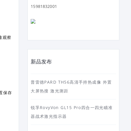
15981832001
困难观察
新品发布
普雷德PARD TH56高清手持热成像 外置
大屏热搜 激光测距
置保存
锐孚RovyVon GL15 Pro四合一四光瞄准
器战术激光指示器