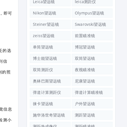
Leica望远镜
leica测距仪
Nikon望远镜
Olympus望远镜
钮，即可
Steiner望远镜
Swarovski望远镜
zeiss望远镜
前置瞄准镜
单筒望远镜
博冠望远镜
广泛的选
博士能望远镜
双筒望远镜
到信
双筒测距仪
夜视瞄准镜
制的照
奥林巴斯望远镜
尼康望远镜
弹道计算测距仪
弹道计算瞄准镜
徕卡望远镜
户外望远镜
觉信息
施华洛世奇望远镜
测距望远镜
检测小
测距热成像仪
测距瞄准镜