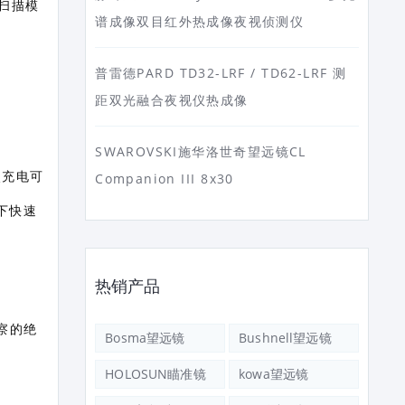
续扫描模
谱成像双目红外热成像夜视侦测仪
普雷德PARD TD32-LRF / TD62-LRF 测
距双光融合夜视仪热成像
SWAROVSKI施华洛世奇望远镜CL
次充电可
Companion III 8x30
下快速
热销产品
察的绝
Bosma望远镜
Bushnell望远镜
HOLOSUN瞄准镜
kowa望远镜