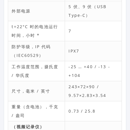
5 伏、9 伏（USB
外部电源
Type-C）
t=22°C 时的电池运行
7
时间，小时 *
防护等级，IP 代码
IPX7
（IEC60529）
工作温度范围，摄氏度
-25 … +40 / -13 -
/ 华氏度
+104
243×72×90 /
尺寸，毫米 / 英寸
9.57×2.83×3.54
重量（含电池），千克
0.73 / 25.8
/ 盎司
（视频记录仪）