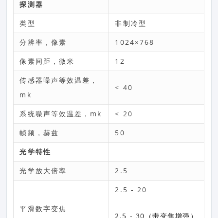
探测器
类型
非制冷型
分辨率，像素
1024×768
像素间距，微米
12
传感器噪声等效温差，
< 40
mk
系统噪声等效温差，mk
< 20
帧频，赫兹
50
光学特性
光学放大倍率
2.5
2.5 - 20
平滑数字变焦
2.5 - 30（带变焦增强）