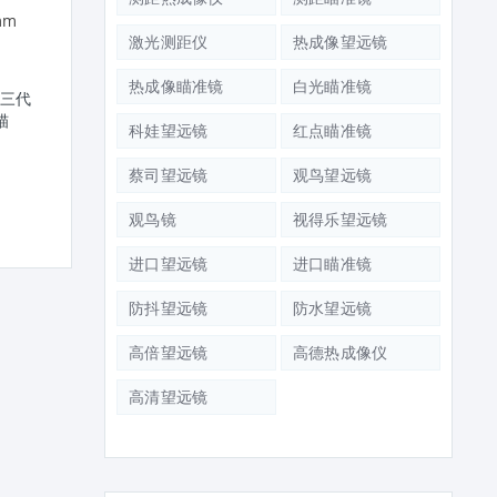
激光测距仪
热成像望远镜
热成像瞄准镜
白光瞄准镜
ni 三代
原装进口TRIJICON瞄准镜VCOG
Trijicon REAP-IR 35mm Mi
瞄
1-8x28 前置光学瞄准器
热成像瞄准镜 640高清热
科娃望远镜
红点瞄准镜
蔡司望远镜
观鸟望远镜
观鸟镜
视得乐望远镜
进口望远镜
进口瞄准镜
防抖望远镜
防水望远镜
高倍望远镜
高德热成像仪
高清望远镜