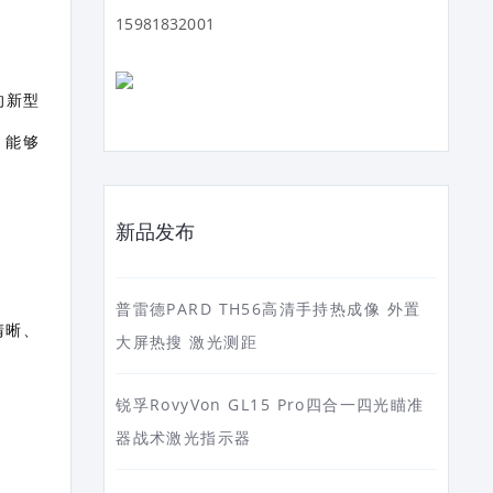
15981832001
术的新型
，能够
新品发布
普雷德PARD TH56高清手持热成像 外置
清晰、
大屏热搜 激光测距
锐孚RovyVon GL15 Pro四合一四光瞄准
器战术激光指示器