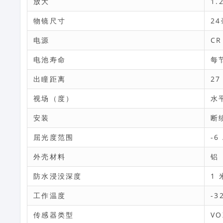
放大
1.
物镜尺寸
2
电源
CR
电池寿命
每节
出瞳距离
27
视场（度）
水平
安装
断
屈光度范围
-6 
外壳材料
铝
防水浸没深度
1 
工作温度
-3
传感器类型
V