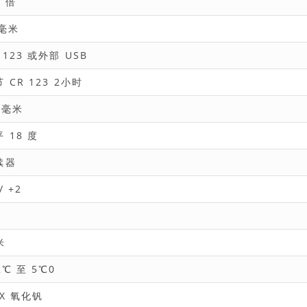
2 倍
4毫米
 123 或外部 USB
 CR 123 2小时
 毫米
 18 度
续器
/ +2
米
2℃ 至 5℃0
OX 氧化钒