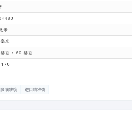
倍
0×480
2微米
 毫米
 赫兹 / 60 赫兹
-170
成像瞄准镜
进口瞄准镜