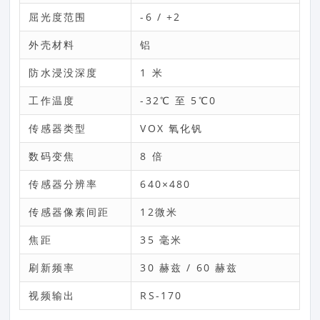
屈光度范围
-6 / +2
外壳材料
铝
防水浸没深度
1 米
工作温度
-32℃ 至 5℃0
传感器类型
VOX 氧化钒
数码变焦
8 倍
传感器分辨率
640×480
传感器像素间距
12微米
焦距
35 毫米
刷新频率
30 赫兹 / 60 赫兹
视频输出
RS-170