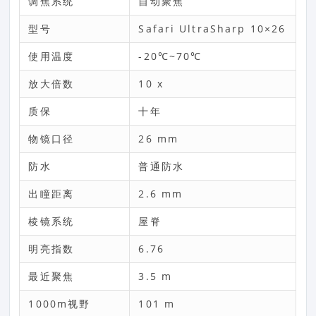
调焦系统
自动聚焦
型号
Safari UltraSharp 10×26
使用温度
-20℃~70℃
放大倍数
10 x
质保
十年
物镜口径
26 mm
防水
普通防水
出瞳距离
2.6 mm
棱镜系统
屋脊
明亮指数
6.76
最近聚焦
3.5 m
1000m视野
101 m