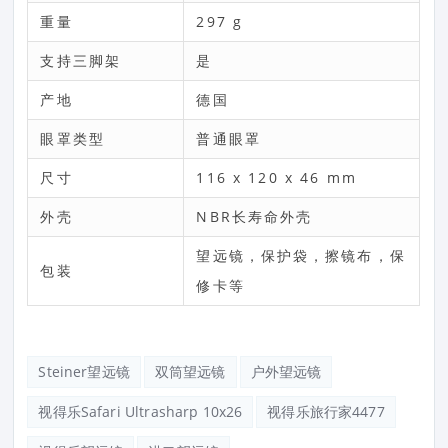
重量
297 g
支持三脚架
是
产地
德国
眼罩类型
普通眼罩
尺寸
116 x 120 x 46 mm
外壳
NBR长寿命外壳
望远镜，保护袋，擦镜布，保
包装
修卡等
Steiner望远镜
双筒望远镜
户外望远镜
视得乐safari Ultrasharp 10x26
视得乐旅行家4477