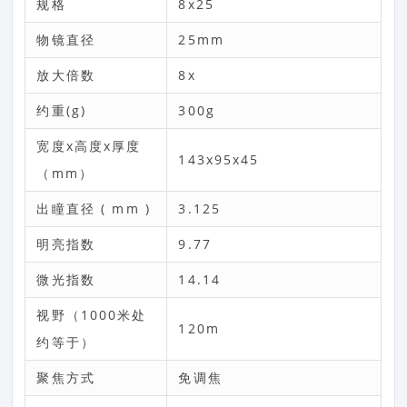
规格
8x25
物镜直径
25mm
放大倍数
8x
约重(g)
300g
宽度x高度x厚度
143x95x45
（mm）
出瞳直径 ( mm )
3.125
明亮指数
9.77
微光指数
14.14
视野（1000米处
120m
约等于）
聚焦方式
免调焦