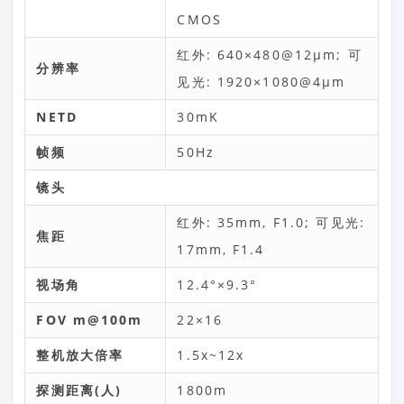
CMOS
红外: 640×480@12μm; 可
分辨率
见光: 1920×1080@4μm
NETD
30mK
帧频
50Hz
镜头
红外: 35mm, F1.0; 可见光:
焦距
17mm, F1.4
视场角
12.4°×9.3°
FOV m@100m
22×16
整机放大倍率
1.5x~12x
探测距离(人)
1800m