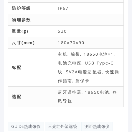
防护等级
IP67
物理参数
重量(g)
530
尺寸(mm)
180×70×90
主机, 腕带, 18650电池×1,
电池充电座, USB Type-C
标配
线, 5V2A电源适配器, 快速操
作指南, 质保卡
蓝牙遥控器, 18650电池, 燕
选配
尾导轨
GUIDE热成像仪
三光红外望远镜
测距热成像仪