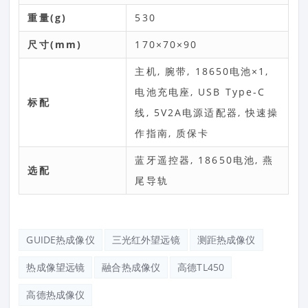
重量(g)
530
尺寸(mm)
170×70×90
主机, 腕带, 18650电池×1,
电池充电座, USB Type-C
标配
线, 5V2A电源适配器, 快速操
作指南, 质保卡
蓝牙遥控器, 18650电池, 燕
选配
尾导轨
GUIDE热成像仪
三光红外望远镜
测距热成像仪
热成像望远镜
融合热成像仪
高德TL450
高德热成像仪