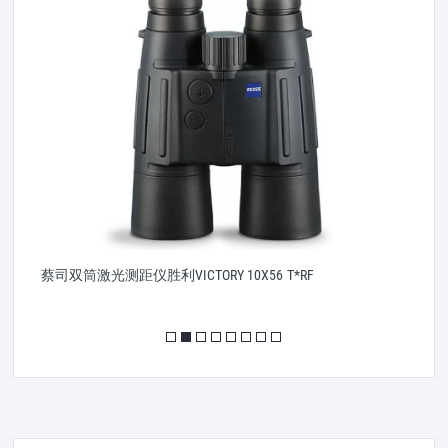
蔡司双筒激光测距仪胜利VICTORY 10X56 T*RF
蔡