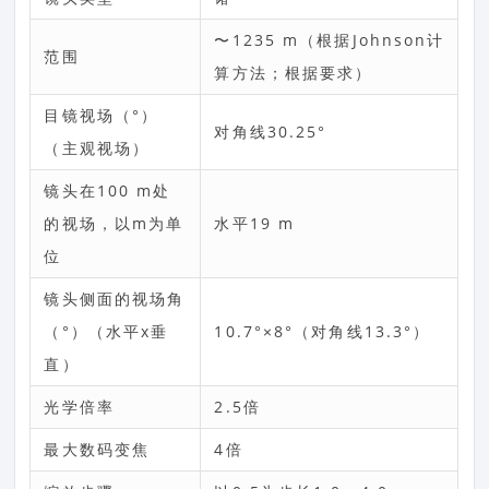
〜1235 m（根据Johnson计
范围
算方法；根据要求）
目镜视场（°）
对角线30.25°
（主观视场）
镜头在100 m处
的视场，以m为单
水平19 m
位
镜头侧面的视场角
（°）（水平x垂
10.7°×8°（对角线13.3°）
直）
光学倍率
2.5倍
最大数码变焦
4倍