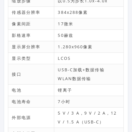
缩放步骤
以0.5为步长1.0x-4.0x
传感器分辨率
384x288像素
像素间距
17微米
影格速率
50赫兹
显示屏分辨率
1.280x960像素
显示类型
LCOS
USB-C加载+数据传输
接口
WLAN数据传输
电池
锂离子
电池寿命
7小时
5 V / 3 A，9 V / 2 A，12
外部电源
V / 1.5 A（USB-C）