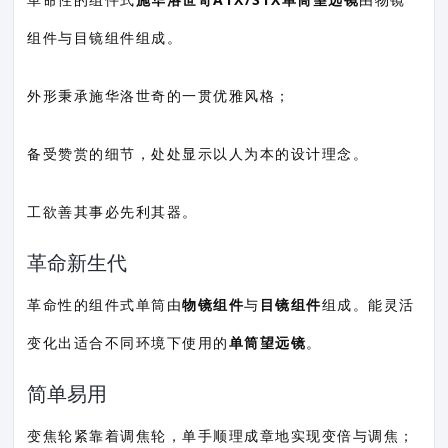
组件与目镜组件组成。
外形秉承施华洛世奇的一贯优雅风格；
备受赞赏的细节，处处显示以人为本的设计理念。
工欲善其事必先利其器。
革命新生代
革命性的组件式单筒由
物镜组件
与
目镜组件
组成。能灵活
变化出适合不同环境下使用的
单筒望远镜
。
简单易用
变焦轮紧靠着调焦轮，单手顺理成章地实现变倍与调焦；