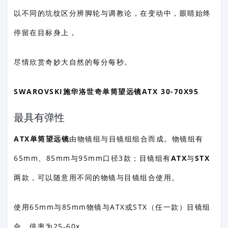
以不同的坑纹区分辨脚轮与调教论，在变动中，眼睛始终
停留在目标身上，
尽情欣赏奇妙大自然的每分每秒。
SWAROVSKI施华洛世奇单筒望远镜ATX 30-70X95
最具有弹性
ATX单筒望远镜
由物镜组与目镜组组合而成。物镜组有
65mm、85mm与95mm口径3款；目镜组有
ATX
与
STX
两款，可以随意用不同的物镜与目镜组合使用。
使用65mm与85mm物镜与ATX或STX（任一款）目镜组
合，倍率为25-60x。