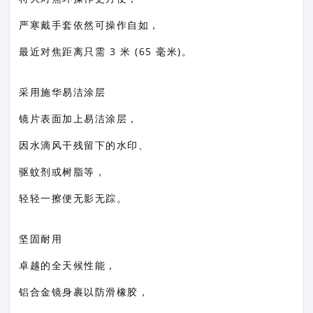
严寒戴手套依然可操作自如，
最近对焦距离只需 3 米 (65 毫米)。
采用施华易洁涂层
镜片表面加上易洁涂层，
因水滴风干残留下的水印、
驱蚊剂或树脂等，
轻轻一擦便无影无踪。
坚固耐用
卓越的全天候性能，
铝合金镜身裹以防滑橡胶，