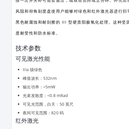
按一次开关即可短暂激活，或双击后持续五分钟。外壳后
风阻和仰角刻度盘使用户能够对绿色和红外激光器进行归零和执
黑色耐腐蚀和耐刮擦的 III 型硬质阳极氧化处理。这种坚固的
度耐受性和防水标准。
技术参数
可见激光性能
IIIa 级绿色
峰值波长：532nm
输出功率：<5mW
光束发散度：<0.8 mRad
可见光范围，白天：50 英尺
夜间可见范围：820 码
红外激光