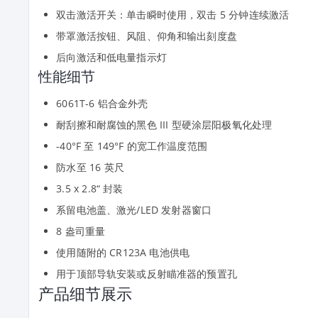
双击激活开关：单击瞬时使用，双击 5 分钟连续激活
带罩激活按钮、风阻、仰角和输出刻度盘
后向激活和低电量指示灯
性能细节
6061T-6 铝合金外壳
耐刮擦和耐腐蚀的黑色 III 型硬涂层阳极氧化处理
-40°F 至 149°F 的宽工作温度范围
防水至 16 英尺
3.5 x 2.8“ 封装
系留电池盖、激光/LED 发射器窗口
8 盎司重量
使用随附的 CR123A 电池供电
用于顶部导轨安装或反射瞄准器的预置孔
产品细节展示