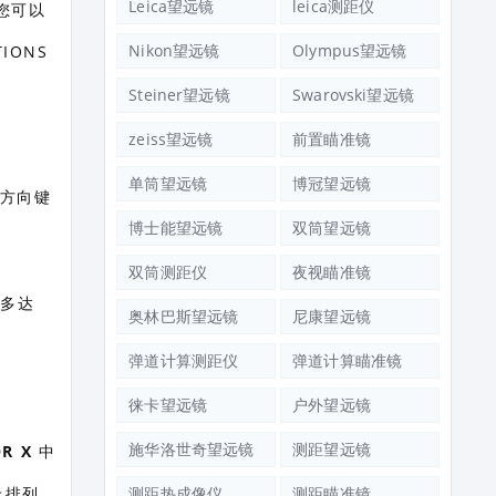
Leica望远镜
leica测距仪
，您可以
Nikon望远镜
Olympus望远镜
IONS
Steiner望远镜
Swarovski望远镜
zeiss望远镜
前置瞄准镜
单筒望远镜
博冠望远镜
用方向键
博士能望远镜
双筒望远镜
双筒测距仪
夜视瞄准镜
储多达
奥林巴斯望远镜
尼康望远镜
弹道计算测距仪
弹道计算瞄准镜
徕卡望远镜
户外望远镜
施华洛世奇望远镜
测距望远镜
R X
中
上排列
测距热成像仪
测距瞄准镜