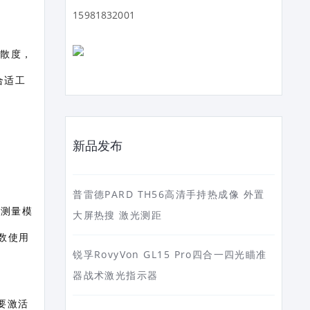
15981832001
束发散度，
合适工
新品发布
普雷德PARD TH56高清手持热成像 外置
种测量模
大屏热搜 激光测距
多数使用
锐孚RovyVon GL15 Pro四合一四光瞄准
器战术激光指示器
要激活