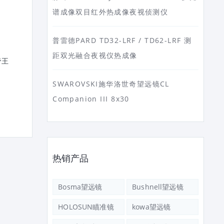
谱成像双目红外热成像夜视侦测仪
普雷德PARD TD32-LRF / TD62-LRF 测
距双光融合夜视仪热成像
帝王
日本原产Nikon尼康望远镜8X30E
日本 NIKON 尼康 双筒
II 双筒广角防水
镜 帝王 MONARCH 5 16X5
SWAROVSKI施华洛世奇望远镜CL
Companion III 8x30
热销产品
Bosma望远镜
Bushnell望远镜
HOLOSUN瞄准镜
kowa望远镜