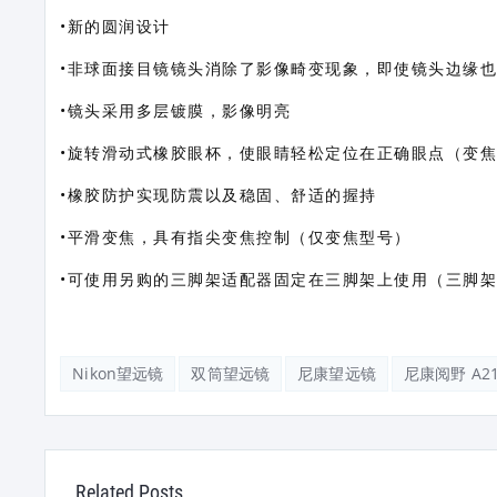
•新的圆润设计
•非球面接目镜镜头消除了影像畸变现象，即使镜头边缘
•镜头采用多层镀膜，影像明亮
•旋转滑动式橡胶眼杯，使眼睛轻松定位在正确眼点（变
•橡胶防护实现防震以及稳固、舒适的握持
•平滑变焦，具有指尖变焦控制（仅变焦型号）
•可使用另购的三脚架适配器固定在三脚架上使用（三脚架适配器TR
Nikon望远镜
双筒望远镜
尼康望远镜
尼康阅野 A211
Related Posts