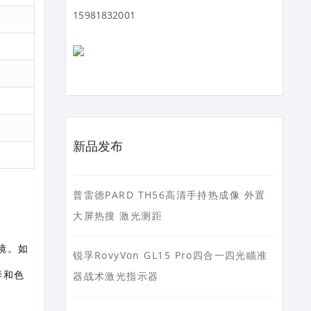
15981832001
新品发布
普雷德PARD TH56高清手持热成像 外置
大屏热搜 激光测距
镜。如
锐孚RovyVon GL15 Pro四合一四光瞄准
样和色
器战术激光指示器