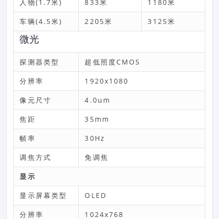
人物(1.7米)
833米
1180米
车辆(4.5米)
2205米
3125米
微光
探测器类型
超低照度CMOS
分辨率
1920x1080
像元尺寸
4.0um
焦距
35mm
帧率
30Hz
调焦方式
免调焦
显示
显示屏幕类型
OLED
分辨率
1024x768