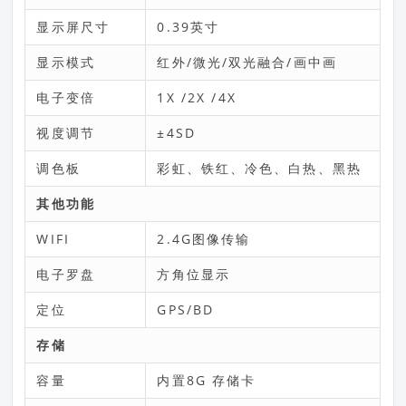
显示屏尺寸
0.39英寸
显示模式
红外/微光/双光融合/画中画
电子变倍
1X /2X /4X
视度调节
±4SD
调色板
彩虹、铁红、冷色、白热、黑热
其他功能
WIFI
2.4G图像传输
电子罗盘
方角位显示
定位
GPS/BD
存储
容量
内置8G 存储卡