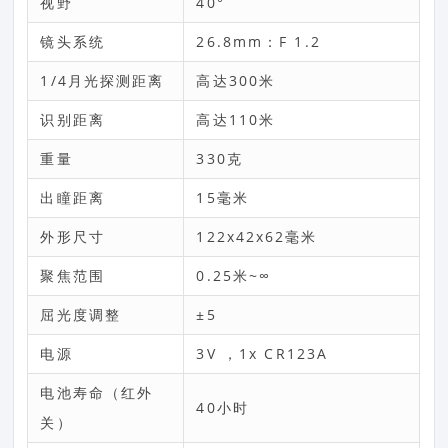
视野
40°
镜头系统
26.8mm：F 1.2
1/4月光探测距离
高达300米
识别距离
高达110米
重量
330克
出瞳距离
15毫米
外形尺寸
122x42x62毫米
聚焦范围
0.25米~∞
屈光度调整
±5
电源
3V ，1x CR123A
电池寿命（红外
40小时
关）