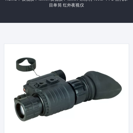
目单筒 红外夜视仪