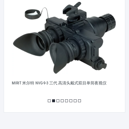
照
MIRIT 米尔特 NVG-9-3 三代 高清头戴式双目单筒夜视仪
德