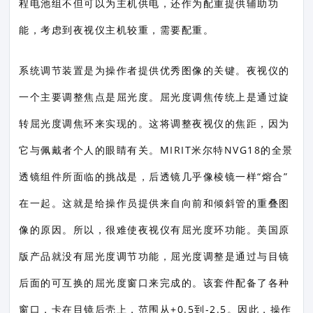
程电池组不但可以为主机供电，还作为配重提供辅助功
能，考虑到夜视仪主机较重，需要配重。
系统调节装置是为操作者提供优秀图像的关键。夜视仪的
一个主要调整焦点是屈光度。屈光度调焦传统上是通过旋
转屈光度调焦环来实现的。这将调整夜视仪的焦距，因为
它与佩戴者个人的眼睛有关。MIRIT米尔特NVG18的全景
透镜组件所面临的挑战是，后透镜几乎像棱镜一样“熔合”
在一起。这就是给操作员提供来自向前和倾斜管的重叠图
像的原因。所以，很难使夜视仪有屈光度环功能。美国原
版产品就没有屈光度调节功能，屈光度调整是通过与目镜
后面的可互换的屈光度窗口来完成的。该套件配备了各种
窗口，卡在目镜后壳上，范围从+0.5到-2.5。因此，操作