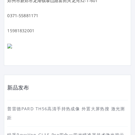
郑州市新郑市龙湖镇泰山路富田兴龙湾32-1-601
0371-55881171
15981832001
新品发布
普雷德PARD TH56高清手持热成像 外置大屏热搜 激光测
距
锐孚RovyVon GL15 Pro四合一四光瞄准器战术激光指示