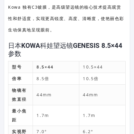
Kowa 独有C3镀膜，是高级望远镜的核心技术提高观赏
性和舒适度，实现更高锐度、高度、清晰度，使艳丽色彩
生动保真地呈现眼前。
日本KOWA科娃望远镜GENESIS 8.5×44
参数
型号
8.5×44
10.5×44
倍率
8.5倍
10.5倍
物镜有
44mm
44mm
效直径
最小焦
1.7m
1.7m
距
实视野
7.0°
6.2°