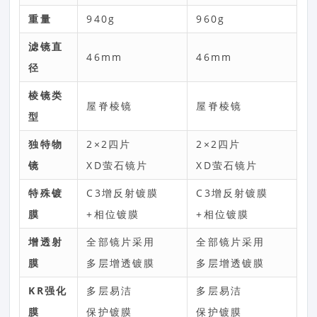
重量
940g
960g
滤镜直
46mm
46mm
径
棱镜类
屋脊棱镜
屋脊棱镜
型
独特物
2×2四片
2×2四片
镜
XD萤石镜片
XD萤石镜片
特殊镀
C3增反射镀膜
C3增反射镀膜
膜
+相位镀膜
+相位镀膜
增透射
全部镜片采用
全部镜片采用
膜
多层增透镀膜
多层增透镀膜
KR
强化
多层易洁
多层易洁
膜
保护镀膜
保护镀膜