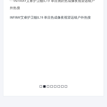
I
INFIRAY艾睿护卫舰IL19 单目热成像夜视望远镜户外热搜