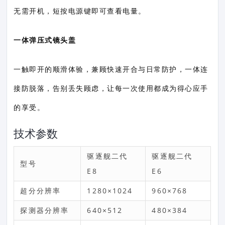
无需开机，短按电源键即可查看电量。
一体弹压式镜头盖
一触即开的顺滑体验，兼顾快速开合与日常防护，一体连
接防脱落，告别丢失顾虑，让每一次使用都成为得心应手
的享受。
技术参数
驱逐舰二代
驱逐舰二代
型号
E8
E6
超分分辨率
1280×1024
960×768
探测器分辨率
640×512
480×384