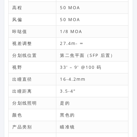
高程
50 MOA
风偏
50 MOA
咔哒值
1/8 MOA
视差调整
27.4m- ∞
分划线位置
第二焦平面（SFP 后置）
视野
33′ – 9′ @100 码
出瞳直径
16-4.2mm
出瞳距离
3.5-4″
分划线照明
是的
颜色
黑色的
产品类别
瞄准镜