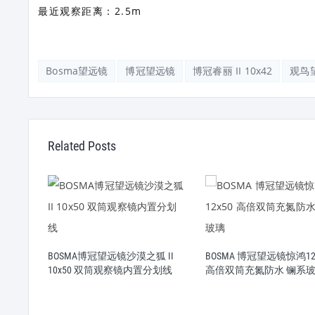
最近观察距离：2.5m
Bosma望远镜
博冠望远镜
博冠睿丽 II 10x42
观鸟
Related Posts
水
BOSMA博冠望远镜沙漠之狐 II
BOSMA 博冠望远镜惊鸿12
10x50 双筒观察镜内置分划线
高倍双筒充氮防水 镧系