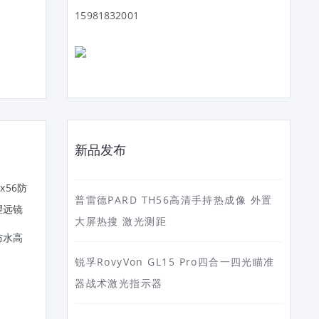
15981832001
新品发布
普雷德PARD TH56高清手持热成像 外置
大屏热搜 激光测距
6防水高
BOSMA博冠望远镜大鹏20x80高
BOSMA博冠望远镜鸿鹄8x
锐孚RovyVon GL15 Pro四合一四光瞄准
倍高清双筒 观景观星 广角大视
10x42 ED 镧系玻璃平场
器战术激光指示器
野