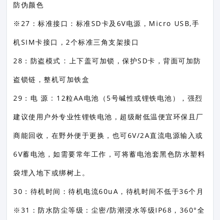
防伪颜色
※27：标准接口：标准SD卡及6V电源，Micro USB,手
机SIM卡接口，2个标准三角支架接口
28：防盗模式 : 上下盖可加锁，保护SD卡，背面可加防
盗锁链，整机可加铁盒
29：电 源 : 12粒AA电池（5号碱性或锂铁电池），强烈
建议使用户外专业性锂铁电池，超级耐低温便宜环保且厂
商能回收，在野外便于更换，也可6V/2A直流电源输入或
6V蓄电池，如需要常年工作，可将蓄电池套黑色防水塑料
袋埋入地下或绑树上。
30：待机时间：待机电流60uA，待机时间不低于36个月
※31：防水防尘等级：尘密/防潮浸水等级IP68，360°全