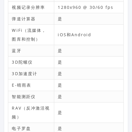
视频记录分辨率
1280x960 @ 30/60 fps
弹道计算器
是
WiFi（流媒体，
iOS和Android
图库和控制）
蓝牙
是
3D陀螺仪
是
3D加速度计
是
E-晴雨表
是
智能测距仪
是
RAV（反冲激活视
是
频）
电子罗盘
是