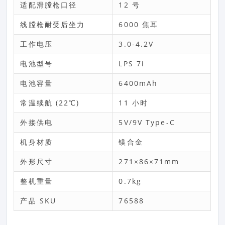
适配滑膛枪口径
12 号
线膛枪耐受后坐力
6000 焦耳
工作电压
3.0-4.2V
电池型号
LPS 7i
电池容量
6400mAh
常温续航 (22℃)
11 小时
外接供电
5V/9V Type-C
机身材质
镁合金
外形尺寸
271×86×71mm
整机重量
0.7kg
产品 SKU
76588